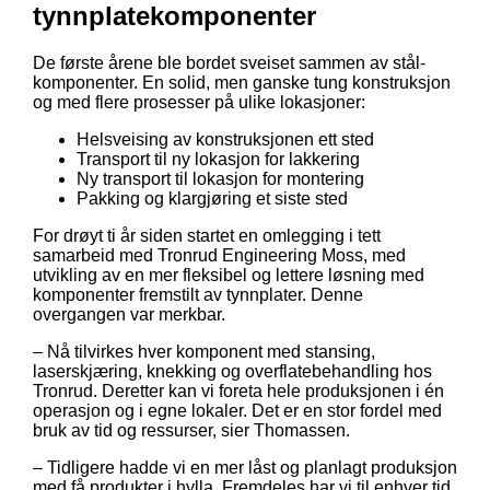
tynnplatekomponenter
De første årene ble bordet sveiset sammen av stål-
komponenter. En solid, men ganske tung konstruksjon
og med flere prosesser på ulike lokasjoner:
Helsveising av konstruksjonen ett sted
Transport til ny lokasjon for lakkering
Ny transport til lokasjon for montering
Pakking og klargjøring et siste sted
For drøyt ti år siden startet en omlegging i tett
samarbeid med Tronrud Engineering Moss, med
utvikling av en mer fleksibel og lettere løsning med
komponenter fremstilt av tynnplater. Denne
overgangen var merkbar.
– Nå tilvirkes hver komponent med stansing,
laserskjæring, knekking og overflatebehandling hos
Tronrud. Deretter kan vi foreta hele produksjonen i én
operasjon og i egne lokaler. Det er en stor fordel med
bruk av tid og ressurser, sier Thomassen.
– Tidligere hadde vi en mer låst og planlagt produksjon
med få produkter i hylla. Fremdeles har vi til enhver tid