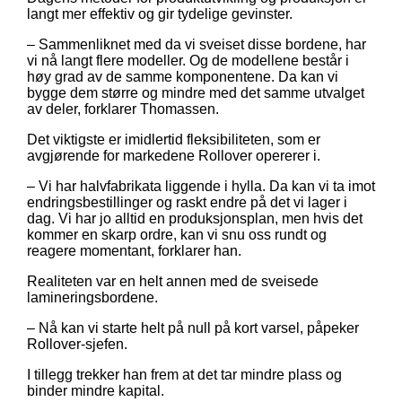
langt mer effektiv og gir tydelige gevinster.
– Sammenliknet med da vi sveiset disse bordene, har
vi nå langt flere modeller. Og de modellene består i
høy grad av de samme komponentene. Da kan vi
bygge dem større og mindre med det samme utvalget
av deler, forklarer Thomassen.
Det viktigste er imidlertid fleksibiliteten, som er
avgjørende for markedene Rollover opererer i.
– Vi har halvfabrikata liggende i hylla. Da kan vi ta imot
endringsbestillinger og raskt endre på det vi lager i
dag. Vi har jo alltid en produksjonsplan, men hvis det
kommer en skarp ordre, kan vi snu oss rundt og
reagere momentant, forklarer han.
Realiteten var en helt annen med de sveisede
lamineringsbordene.
– Nå kan vi starte helt på null på kort varsel, påpeker
Rollover-sjefen.
I tillegg trekker han frem at det tar mindre plass og
binder mindre kapital.