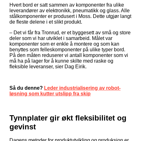
Hvert bord er satt sammen av komponenter fra ulike
leverandører av elektronikk, pneumatikk og glass. Alle
stålkomponenter er produsert i Moss. Dette utgjør langt
de fleste delene i et slikt produkt.
– Det vi får fra Tronrud, er et byggesett av små og store
deler som vi har utviklet i samarbeid. Målet var
komponenter som er enkle å montere og som kan
benyttes som felleskomponenter på ulike typer bord.
På den måten reduserer vi antall komponenter som vi
må ha på lager for å kunne skilte med raske og
fleksible leveranser, sier Dag Eirik.
Så du denne?
Leder industrialisering av robot-
løsning som kutter utslipp fra skip
Tynnplater gir økt fleksibilitet og
gevinst
Dagens metoder for produktutvikling og produksjon er