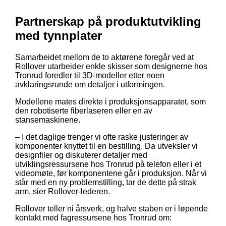
Partnerskap på produktutvikling
med tynnplater
Samarbeidet mellom de to aktørene foregår ved at
Rollover utarbeider enkle skisser som designerne hos
Tronrud foredler til 3D-modeller etter noen
avklaringsrunde om detaljer i utformingen.
Modellene mates direkte i produksjonsapparatet, som
den robotiserte fiberlaseren eller en av
stansemaskinene.
– I det daglige trenger vi ofte raske justeringer av
komponenter knyttet til en bestilling. Da utveksler vi
designfiler og diskuterer detaljer med
utviklingsressursene hos Tronrud på telefon eller i et
videomøte, før komponentene går i produksjon. Når vi
står med en ny problemstilling, tar de dette på strak
arm, sier Rollover-lederen.
Rollover teller ni årsverk, og halve staben er i løpende
kontakt med fagressursene hos Tronrud om: