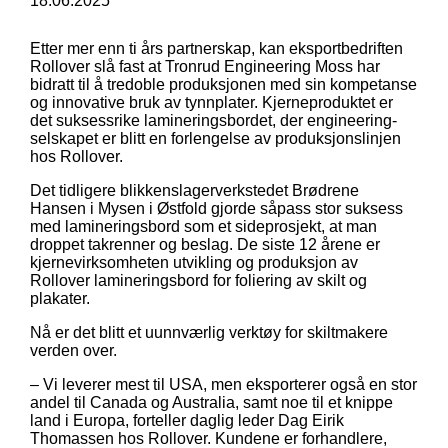
18.06.2025
Etter mer enn ti års partnerskap, kan eksportbedriften
Rollover slå fast at Tronrud Engineering Moss har
bidratt til å tredoble produksjonen med sin kompetanse
og innovative bruk av tynnplater. Kjerneproduktet er
det suksessrike lamineringsbordet, der engineering-
selskapet er blitt en forlengelse av produksjonslinjen
hos Rollover.
Det tidligere blikkenslagerverkstedet Brødrene
Hansen i Mysen i Østfold gjorde såpass stor suksess
med lamineringsbord som et sideprosjekt, at man
droppet takrenner og beslag. De siste 12 årene er
kjernevirksomheten utvikling og produksjon av
Rollover lamineringsbord for foliering av skilt og
plakater.
Nå er det blitt et uunnværlig verktøy for skiltmakere
verden over.
– Vi leverer mest til USA, men eksporterer også en stor
andel til Canada og Australia, samt noe til et knippe
land i Europa, forteller daglig leder Dag Eirik
Thomassen hos Rollover. Kundene er forhandlere,