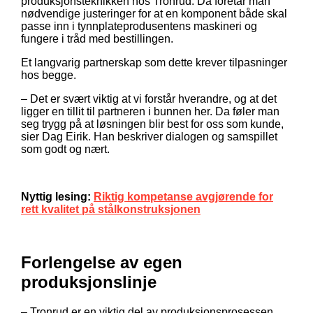
produksjonsteknikken hos Tronrud. Da foretar man
nødvendige justeringer for at en komponent både skal
passe inn i tynnplateprodusentens maskineri og
fungere i tråd med bestillingen.
Et langvarig partnerskap som dette krever tilpasninger
hos begge.
– Det er svært viktig at vi forstår hverandre, og at det
ligger en tillit til partneren i bunnen her. Da føler man
seg trygg på at løsningen blir best for oss som kunde,
sier Dag Eirik. Han beskriver dialogen og samspillet
som godt og nært.
Nyttig lesing:
Riktig kompetanse avgjørende for
rett kvalitet på stålkonstruksjonen
Forlengelse av egen
produksjonslinje
– Tronrud er en viktig del av produksjonsprosessen